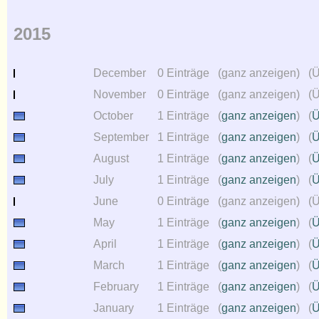
2015
December
0 Einträge
(ganz anzeigen)
(Ü
November
0 Einträge
(ganz anzeigen)
(Ü
October
1 Einträge
(
ganz anzeigen
)
(
Ü
September
1 Einträge
(
ganz anzeigen
)
(
Ü
August
1 Einträge
(
ganz anzeigen
)
(
Ü
July
1 Einträge
(
ganz anzeigen
)
(
Ü
June
0 Einträge
(ganz anzeigen)
(Ü
May
1 Einträge
(
ganz anzeigen
)
(
Ü
April
1 Einträge
(
ganz anzeigen
)
(
Ü
March
1 Einträge
(
ganz anzeigen
)
(
Ü
February
1 Einträge
(
ganz anzeigen
)
(
Ü
January
1 Einträge
(
ganz anzeigen
)
(
Ü