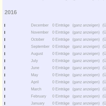
2016
December
0 Einträge
(ganz anzeigen)
(Ü
November
0 Einträge
(ganz anzeigen)
(Ü
October
0 Einträge
(ganz anzeigen)
(Ü
September
0 Einträge
(ganz anzeigen)
(Ü
August
0 Einträge
(ganz anzeigen)
(Ü
July
0 Einträge
(ganz anzeigen)
(Ü
June
0 Einträge
(ganz anzeigen)
(Ü
May
0 Einträge
(ganz anzeigen)
(Ü
April
0 Einträge
(ganz anzeigen)
(Ü
March
0 Einträge
(ganz anzeigen)
(Ü
February
0 Einträge
(ganz anzeigen)
(Ü
January
0 Einträge
(ganz anzeigen)
(Ü