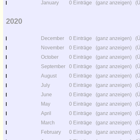
January
0 Einträge
(ganz anzeigen)
(Ü
2020
December
0 Einträge
(ganz anzeigen)
(Ü
November
0 Einträge
(ganz anzeigen)
(Ü
October
0 Einträge
(ganz anzeigen)
(Ü
September
0 Einträge
(ganz anzeigen)
(Ü
August
0 Einträge
(ganz anzeigen)
(Ü
July
0 Einträge
(ganz anzeigen)
(Ü
June
0 Einträge
(ganz anzeigen)
(Ü
May
0 Einträge
(ganz anzeigen)
(Ü
April
0 Einträge
(ganz anzeigen)
(Ü
March
0 Einträge
(ganz anzeigen)
(Ü
February
0 Einträge
(ganz anzeigen)
(Ü