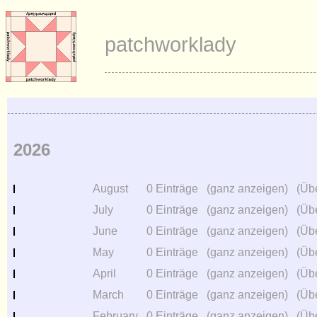
patchworklady
2026
August
0 Einträge
(ganz anzeigen)
(Üb
July
0 Einträge
(ganz anzeigen)
(Üb
June
0 Einträge
(ganz anzeigen)
(Üb
May
0 Einträge
(ganz anzeigen)
(Üb
April
0 Einträge
(ganz anzeigen)
(Üb
March
0 Einträge
(ganz anzeigen)
(Üb
February
0 Einträge
(ganz anzeigen)
(Üb