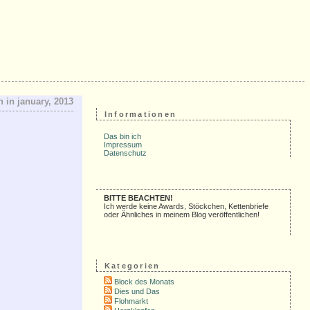
 in january, 2013
Informationen
Das bin ich
Impressum
Datenschutz
BITTE BEACHTEN!
Ich werde keine Awards, Stöckchen, Kettenbriefe
oder Ähnliches in meinem Blog veröffentlichen!
Kategorien
Block des Monats
Dies und Das
Flohmarkt