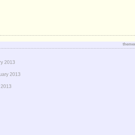
themen
ry 2013
uary 2013
 2013