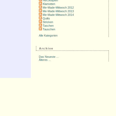
Herzklopfen
Klamotten
Me-Made-Mittwoch 2012
Me-Made-Mittwoch 2013
Me-Made-Mittwoch 2014
Quilts
Stricken
Taschen
Tauschen
Alle Kategorien
Archive
Das Neueste ...
Älteres ...