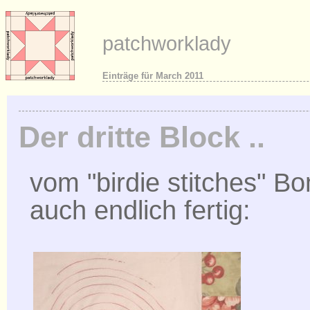
patchworklady
Einträge für March 2011
Der dritte Block ..
vom "birdie stitches" Bo
auch endlich fertig: