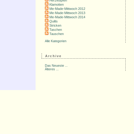
Herzklopfen
Klamotten
Me-Made-Mittwoch 2012
Me-Made-Mittwoch 2013
Me-Made-Mittwoch 2014
Quilts
Stricken
Taschen
Tauschen
Alle Kategorien
Archive
Das Neueste ...
Älteres ...