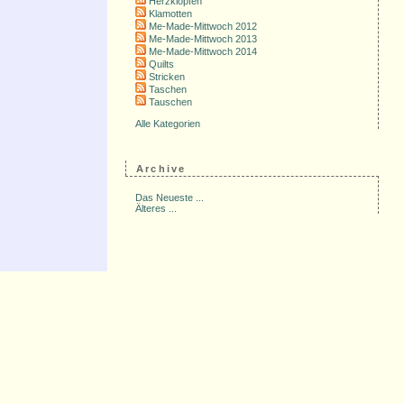
Herzklopfen
Klamotten
Me-Made-Mittwoch 2012
Me-Made-Mittwoch 2013
Me-Made-Mittwoch 2014
Quilts
Stricken
Taschen
Tauschen
Alle Kategorien
Archive
Das Neueste ...
Älteres ...