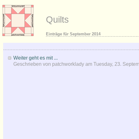
Quilts
Einträge für September 2014
Weiter geht es mit ...
Geschrieben von
patchworklady
am
Tuesday, 23. Septe